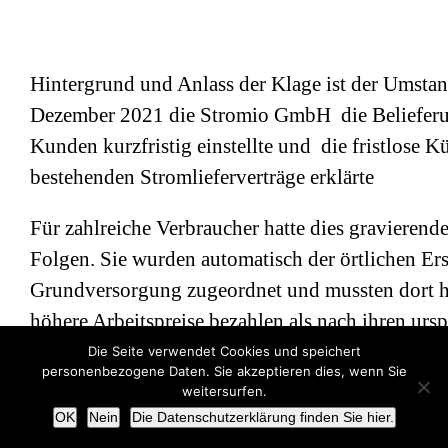
Hintergrund und Anlass der Klage ist der Umstan
Dezember 2021 die Stromio GmbH die Belieferu
Kunden kurzfristig einstellte und die fristlose 
bestehenden Stromlieferverträge erklärte
Für zahlreiche Verbraucher hatte dies gravierende
Folgen. Sie wurden automatisch der örtlichen Ers
Grundversorgung zugeordnet und mussten dort h
höhere Arbeitspreise bezahlen als nach ihren urs
vereinbarten Stromlieferverträgen. Branchenwei
Die Seite verwendet Cookies und speichert
personenbezogene Daten. Sie akzeptieren dies, wenn Sie
hunderttausend Kunden betroffen.
weitersurfen.
OK
Nein
Die Datenschutzerklärung finden Sie hier.
Das Oberlandesgericht Hamm folgte der Rechtsau