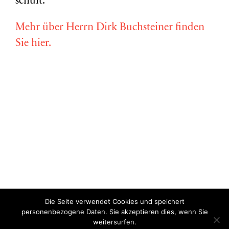
schult.
Mehr über Herrn Dirk Buchsteiner finden
Sie hier.
Die Seite verwendet Cookies und speichert
Copyright © Miriam Vollmer 2018-2022 |
Impressum
|
Datenschutz
personenbezogene Daten. Sie akzeptieren dies, wenn Sie
weitersurfen.