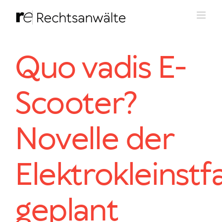
Zum
Inhalt
springen
Quo vadis E-
Scooter?
Novelle der
Elektrokleinst
geplant