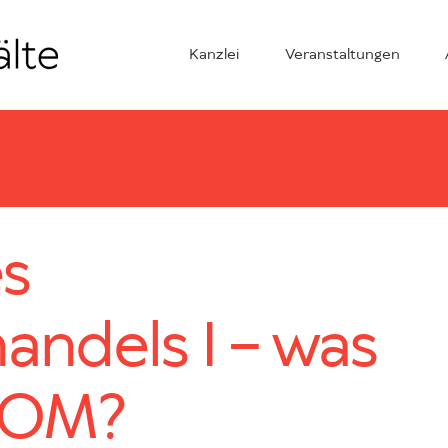
Kanzlei
Veranstaltungen
s
andels I – was
 KOM?