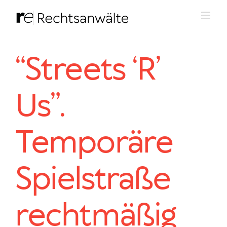
Zum
Inhalt
springen
“Streets ‘R’
Us”.
Temporäre
Spielstraße
rechtmäßig