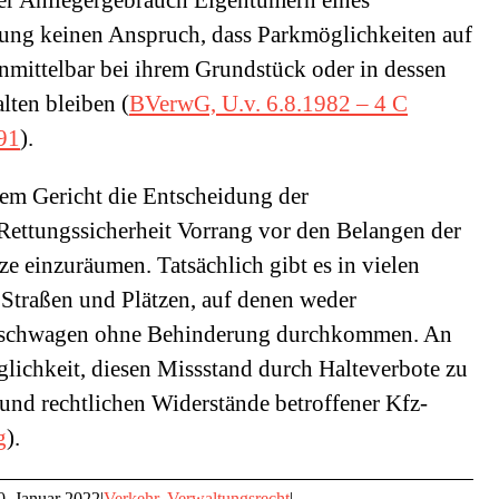
der Anliegergebrauch Eigentümern eines
ung keinen Anspruch, dass Parkmöglichkeiten auf
unmittelbar bei ihrem Grundstück oder in dessen
lten bleiben (
BVerwG, U.v. 6.8.1982 – 4 C
91
).
em Gericht die Entscheidung der
Rettungssicherheit Vorrang vor den Belangen der
e einzuräumen. Tatsächlich gibt es in vielen
Straßen und Plätzen, auf denen weder
Löschwagen ohne Behinderung durchkommen. An
ichkeit, diesen Missstand durch Halteverbote zu
 und rechtlichen Widerstände betroffener Kfz-
g
).
0. Januar 2022
|
Verkehr
,
Verwaltungsrecht
|