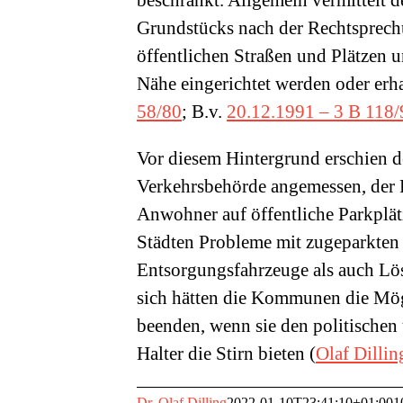
beschränkt. Allgemein vermittelt 
Grundstücks nach der Rechtsprech
öffentlichen Straßen und Plätzen 
Nähe eingerichtet werden oder erha
58/80
; B.v.
20.12.1991 – 3 B 118/
Vor diesem Hintergrund erschien d
Verkehrsbehörde angemessen, der 
Anwohner auf öffentliche Parkplätz
Städten Probleme mit zugeparkten 
Entsorgungsfahrzeuge als auch 
sich hätten die Kommunen die Mögl
beenden, wenn sie den politischen
Halter die Stirn bieten (
Olaf Dillin
Dr. Olaf Dilling
2022-01-10T23:41:10+01:00
1