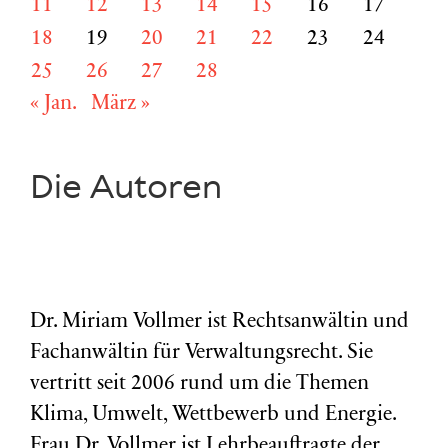
11
12
13
14
15
16
17
18
19
20
21
22
23
24
25
26
27
28
« Jan.
März »
Die Autoren
Dr. Miriam Vollmer ist Rechtsanwältin und
Fachanwältin für Verwaltungsrecht. Sie
vertritt seit 2006 rund um die Themen
Klima, Umwelt, Wettbewerb und Energie.
Frau Dr. Vollmer ist Lehrbeauftragte der