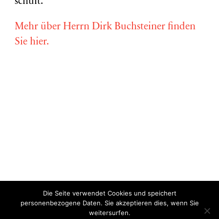
schult.
Mehr über Herrn Dirk Buchsteiner finden
Sie hier.
Die Seite verwendet Cookies und speichert
Copyright © Miriam Vollmer 2018-2022 |
Impressum
|
Datenschutz
personenbezogene Daten. Sie akzeptieren dies, wenn Sie
weitersurfen.