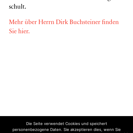
schult.
Mehr über Herrn Dirk Buchsteiner finden
Sie hier.
Die Seite verwendet Cookies und speichert
Copyright © Miriam Vollmer 2018-2022 |
Impressum
|
Datenschutz
personenbezogene Daten. Sie akzeptieren dies, wenn Sie