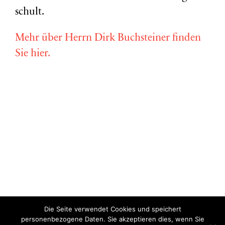
schult.
Mehr über Herrn Dirk Buchsteiner finden
Sie hier.
Die Seite verwendet Cookies und speichert
Copyright © Miriam Vollmer 2018-2022 |
Impressum
|
Datenschutz
personenbezogene Daten. Sie akzeptieren dies, wenn Sie