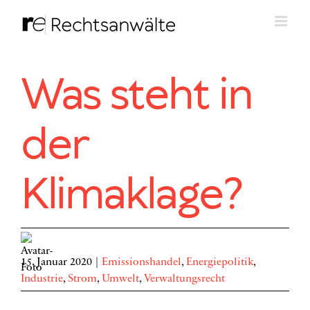
Zum
Inhalt
springen
Was steht in
der
Klimaklage?
15. Januar 2020
|
Emissionshandel
,
Energiepolitik
,
Industrie
,
Strom
,
Umwelt
,
Verwaltungsrecht