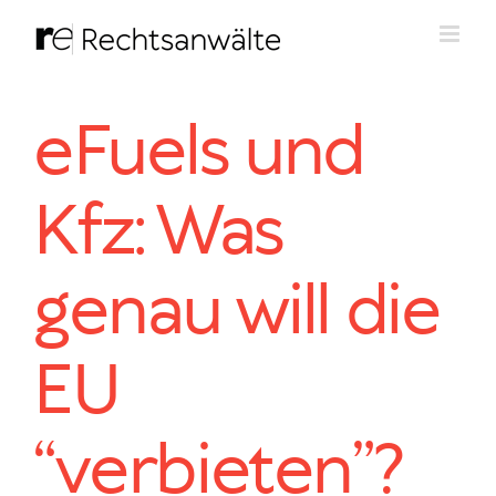
Zum
Inhalt
springen
eFuels und
Kfz: Was
genau will die
EU
“verbieten”?