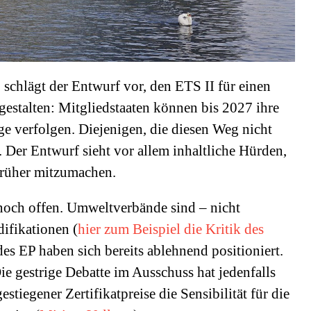
schlägt der Entwurf vor, den ETS II für einen
estalten: Mitgliedstaaten können bis 2027 ihre
 verfolgen. Diejenigen, die diesen Weg nicht
r. Der Entwurf sieht vor allem inhaltliche Hürden,
 früher mitzumachen.
t noch offen. Umweltverbände sind – nicht
ifikationen (
hier zum Beispiel die Kritik des
es EP haben sich bereits ablehnend positioniert.
ie gestrige Debatte im Ausschuss hat jedenfalls
stiegener Zertifikatpreise die Sensibilität für die