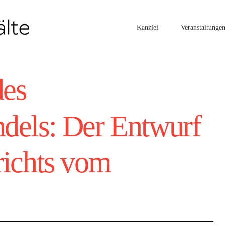
Kanzlei
Veranstaltunge
des
dels: Der Entwurf
richts vom