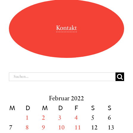
Kontakt
Suche
nach:
Februar 2022
M
D
M
D
F
S
S
1
2
3
4
5
6
7
8
9
10
11
12
13