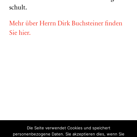
schult.
Mehr über Herrn Dirk Buchsteiner finden
Sie hier.
Die Seite verwendet Cookies und speichert
Copyright © Miriam Vollmer 2018-2022 |
Impressum
|
Datenschutz
personenbezogene Daten. Sie akzeptieren dies, wenn Sie