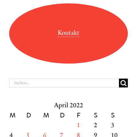
Kontakt
Suche
nach:
April 2022
M
D
M
D
F
S
S
1
2
3
4
5
6
7
8
9
10