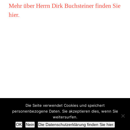
Mehr über Herrn Dirk Buchsteiner finden Sie
hier.
Die Seite verwendet Cookies und speichert
Copyright © Miriam Vollmer 2018-2022 |
Impressum
|
Datenschutz
personenbezogene Daten. Sie akzeptieren dies, wenn Sie
weitersurfen.
X
OK
Nein
Die Datenschutzerklärung finden Sie hier.