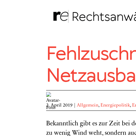
Zum
Inhalt
springen
Fehlzuschn
Netzausba
2. April 2019
|
Allgemein
,
Energiepolitik
,
E
Bekanntlich gibt es zur Zeit bei
zu wenig Wind weht, sondern auch