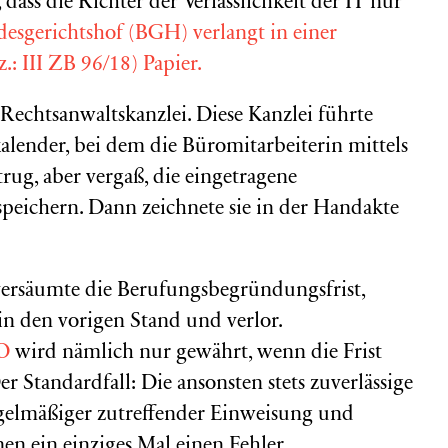
 dass die Richter der Verlässlichkeit der IT nur
esgerichtshof (BGH) verlangt in einer
: III ZB 96/18) Papier.
Rechtsanwaltskanzlei. Diese Kanzlei führte
kalender, bei dem die Büromitarbeiterin mittels
trug, aber vergaß, die eingetragene
peichern. Dann zeichnete sie in der Handakte
ersäumte die Berufungsbegründungsfrist,
in den vorigen Stand und verlor.
O
wird nämlich nur gewährt, wenn die Frist
 Standardfall: Die ansonsten stets zuverlässige
egelmäßiger zutreffender Einweisung und
n ein einziges Mal einen Fehler.