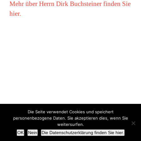
Mehr über Herrn Dirk Buchsteiner finden Sie
hier.
Die Seite verwendet Cookies und speichert
Copyright © Miriam Vollmer 2018-2022 |
Impressum
|
Datenschutz
personenbezogene Daten. Sie akzeptieren dies, wenn Sie
weitersurfen.
X
OK
Nein
Die Datenschutzerklärung finden Sie hier.