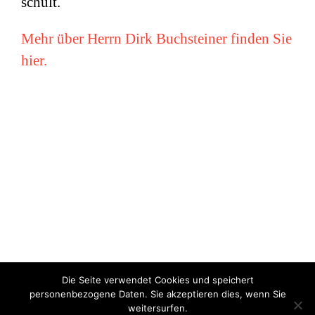
schult.
Mehr über Herrn Dirk Buchsteiner finden Sie
hier.
Die Seite verwendet Cookies und speichert
Copyright © Miriam Vollmer 2018-2022 |
Impressum
|
Datenschutz
personenbezogene Daten. Sie akzeptieren dies, wenn Sie
weitersurfen.