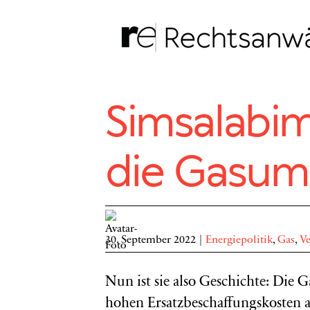
Zum
Inhalt
springen
Simsalabim
die Gasum
30. September 2022
|
Energiepolitik
,
Gas
,
Ve
Nun ist sie also Geschichte: Die 
hohen Ersatzbeschaffungskosten a