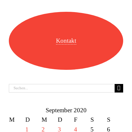
Kontakt
Suche
nach:
September 2020
M
D
M
D
F
S
S
1
2
3
4
5
6