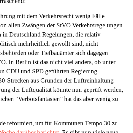
rraschend:
ahrung mit dem Verkehrsrecht wenig Fälle
 von allen Zwängen der StVO Verkehrsregelungen
 in Deutschland Regelungen, die relativ
litisch mehrheitlich gewollt sind, nicht
rsbehörden oder Tiefbauämter sich dagegen
O. In Berlin ist das nicht viel anders, ob unter
on CDU und SPD geführten Regierung.
30-Strecken aus Gründen der Luftreinhaltung
rung der Luftqualität könnte nun geprüft werden,
rlichen “Verbotsfantasien” hat das aber wenig zu
de reformiert, um für Kommunen Tempo 30 zu
Woche darüber berichtet
. Es gibt nun viele neue