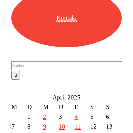
Kontakt
Suche
nach:
April 2025
M
D
M
D
F
S
S
1
2
3
4
5
6
7
8
9
10
11
12
13