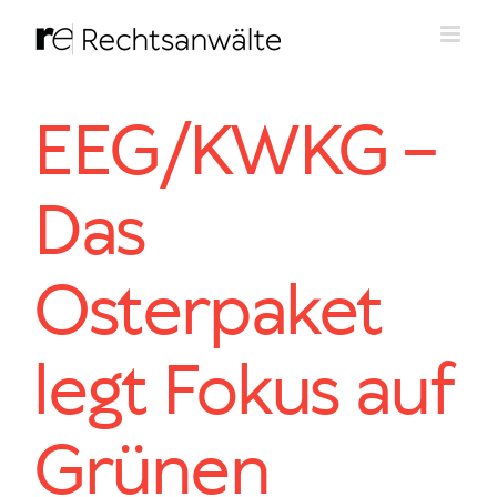
Zum
Inhalt
springen
EEG/KWKG –
Das
Osterpaket
legt Fokus auf
Grünen