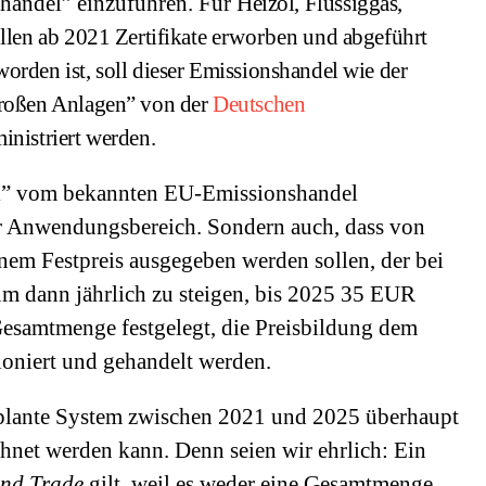
shandel” einzuführen. Für
Heizöl, Flüssiggas,
llen ab 2021 Zertifikate
erworben
und abgeführt
rden ist, soll dieser Emissionshandel wie der
großen Anlagen” von der
Deutschen
inistriert werden.
l” vom bekannten EU-Emissionshandel
 der Anwendungsbereich. Sondern auch, dass von
inem Festpreis ausgegeben werden sollen, der bei
 dann jährlich zu steigen, bis 2025 35 EUR
 Gesamtmenge festgelegt, die Preisbildung dem
oniert und gehandelt werden.
geplante System zwischen 2021 und 2025 überhaupt
hnet werden kann. Denn seien wir ehrlich: Ein
nd Trade
gilt, weil es weder eine Gesamtmenge