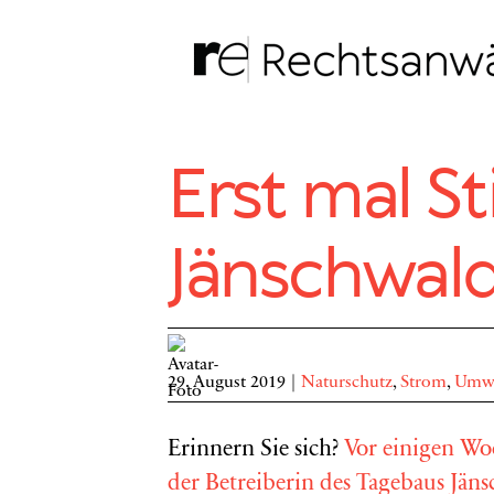
Zum
Inhalt
springen
Erst mal Sti
Jänschwal
29. August 2019
|
Naturschutz
,
Strom
,
Umwe
Erinnern Sie sich?
Vor einigen Wo
der Betreiberin des Tagebaus Jän