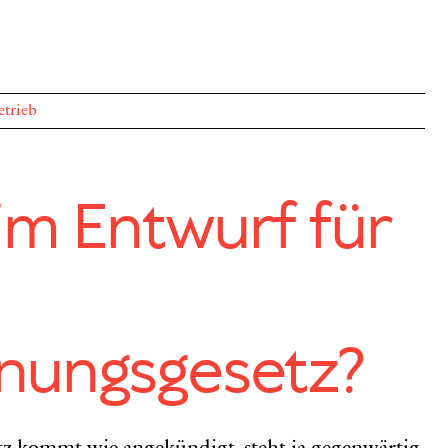
etrieb
im Entwurf für
nungsgesetz?