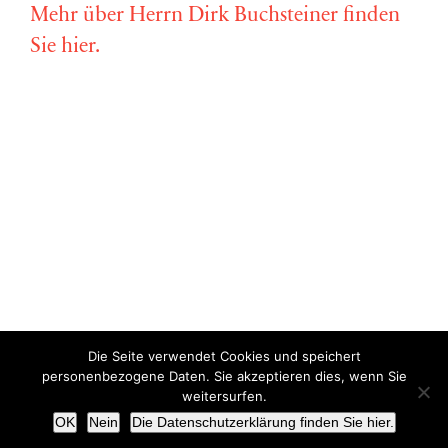
Mehr über Herrn Dirk Buchsteiner finden
Sie hier.
Die Seite verwendet Cookies und speichert
Copyright © Miriam Vollmer 2018-2022 |
Impressum
|
Datenschutz
personenbezogene Daten. Sie akzeptieren dies, wenn Sie
weitersurfen.
X
OK
Nein
Die Datenschutzerklärung finden Sie hier.