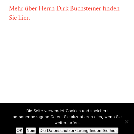
Mehr über Herrn Dirk Buchsteiner finden
Sie hier.
Die Seite verwendet Cookies und speichert
Copyright © Miriam Vollmer 2018-2022 |
Impressum
|
Datenschutz
personenbezogene Daten. Sie akzeptieren dies, wenn Sie
weitersurfen.
X
OK
Nein
Die Datenschutzerklärung finden Sie hier.