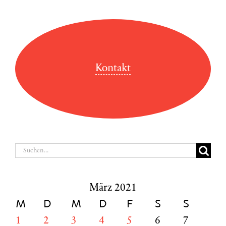
Kontakt
Suche
nach:
März 2021
M
D
M
D
F
S
S
1
2
3
4
5
6
7