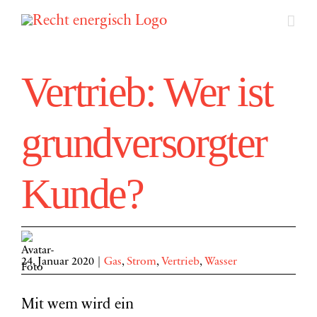
Zum
Inhalt
springen
Vertrieb: Wer ist
grundversorgter
Kunde?
24. Januar 2020
|
Gas
,
Strom
,
Vertrieb
,
Wasser
Mit wem wird ein