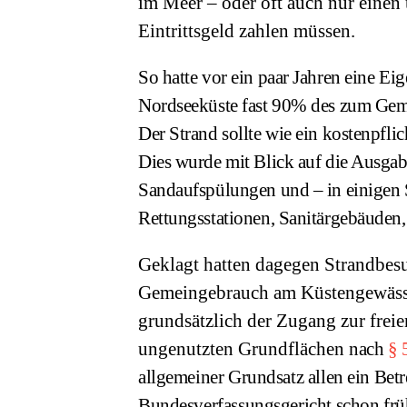
im Meer – oder oft auch nur einen 
Eintrittsgeld zahlen müssen.
So hatte vor ein paar Jahren eine E
Nordseeküste
fast 90% des zum Gem
Der Strand sollte wie ein kostenpfl
Dies wurde mit
Blick auf die Ausgab
Sandaufspülungen und – in einigen S
Rettungsstationen, Sanitärgebäuden,
Geklagt hatten dagegen Strandbesu
Gemeingebrauch am Küstengewässe
grundsätzlich der Zugang zur frei
ungenutzten Grundflächen
nach
§ 
allgemeiner Grundsatz allen ein Bet
Bundesverfassungsgericht schon frü