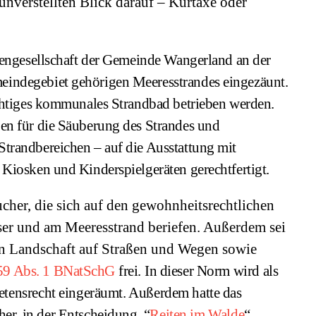
unverstellten Blick darauf – Kurtaxe oder
igengesellschaft der Gemeinde Wangerland an der
eindegebiet gehörigen Meeresstrandes eingezäunt.
ichtiges kommunales Strandbad betrieben werden.
en für die Säuberung des Strandes und
trandbereichen – auf die Ausstattung mit
 Kiosken und Kinderspielgeräten gerechtfertigt.
cher, die sich auf den gewohnheitsrechtlichen
r und am Meeresstrand beriefen. Außerdem sei
en Landschaft auf Straßen und Wegen sowie
59 Abs. 1 BNatSchG
frei
.
In dieser Norm wird als
retensrecht eingeräumt. Außerdem hatte das
her, in der Entscheidung “
Reiten im Walde
“,