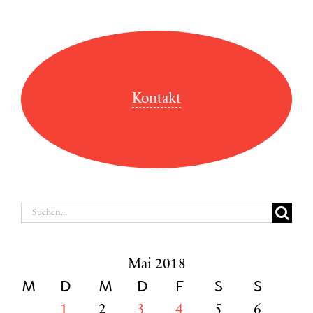
Kontakt
Suche
nach:
Mai 2018
M
D
M
D
F
S
S
1
2
3
4
5
6