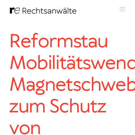
Zum
Inhalt
springen
Reformstau
Mobilitätswend
Magnetschweb
zum Schutz
von