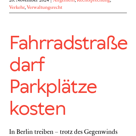
20. November 2024
|
Allgemein
,
Rechtsprechung
,
Verkehr
,
Verwaltungsrecht
Fahrradstraße
darf
Parkplätze
kosten
In Berlin treiben – trotz des Gegenwinds