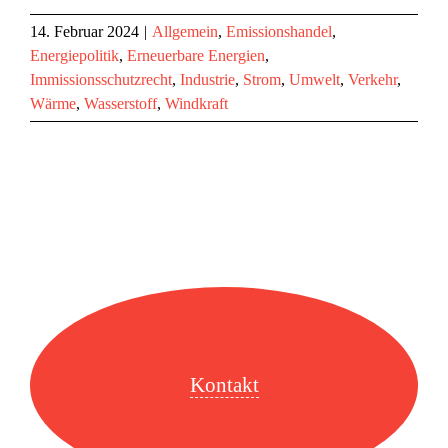
14. Februar 2024
|
Allgemein
,
Emissionshandel
,
Energiepolitik
,
Erneuerbare Energien
,
Immissionsschutzrecht
,
Industrie
,
Strom
,
Umwelt
,
Verkehr
,
Wärme
,
Wasserstoff
,
Windkraft
Kontakt