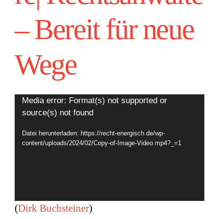
– Bereit für neue
Wege
Video-
Media error: Format(s) not supported or
source(s) not found
Player
Datei herunterladen: https://recht-energisch.de/wp-
content/uploads/2024/02/Copy-of-Image-Video.mp4?_=1
(
Dirk Buchsteiner
)