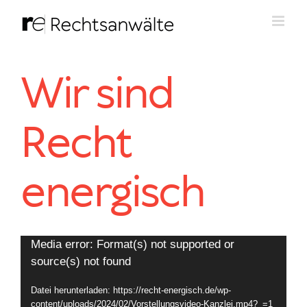
Zum
Inhalt
springen
Wir sind
Recht
energisch
Media error: Format(s) not supported or
Video-
source(s) not found
Player
Datei herunterladen: https://recht-energisch.de/wp-
content/uploads/2024/02/Vorstellungsvideo-Kanzlei.mp4?_=1