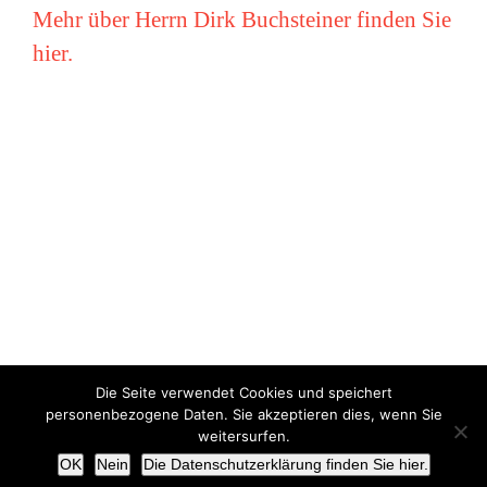
Mehr über Herrn Dirk Buchsteiner finden Sie
hier.
Die Seite verwendet Cookies und speichert
Copyright © Miriam Vollmer 2018-2022 |
Impressum
|
Datenschutz
personenbezogene Daten. Sie akzeptieren dies, wenn Sie
weitersurfen.
X
OK
Nein
Die Datenschutzerklärung finden Sie hier.