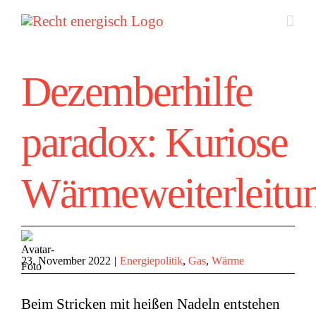
Zum
Inhalt
springen
Dezemberhilfe
paradox: Kuriose
Wärmeweiterleitu
23. November 2022
|
Energiepolitik
,
Gas
,
Wärme
Beim Stricken mit heißen Nadeln entstehen