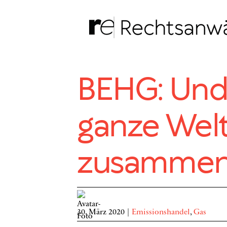
Zum
Inhalt
springen
BEHG: Und
ganze Wel
zusammenf
30. März 2020
|
Emissionshandel
,
Gas