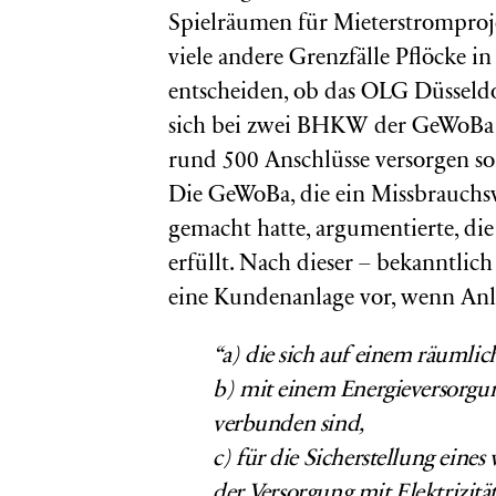
Spielräumen für Mieterstromproje
viele andere Grenzfälle Pflöcke i
entscheiden, ob das OLG Düsseldor
sich bei zwei BHKW der GeWoBa m
rund 500 Anschlüsse versorgen s
Die GeWoBa, die ein Missbrauchs
gemacht hatte, argumentierte, di
erfüllt. Nach dieser – bekanntlic
eine Kundenanlage vor, wenn An
“a)
die sich auf einem räuml
b)
mit einem Energieversorgun
verbunden sind,
c)
für die Sicherstellung eine
der Versorgung mit Elektrizit