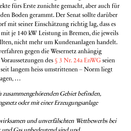
kte fürs Erste zunichte gemacht, aber auch für
n den Boden gerammt. Der Senat sollte darüber
f mit seiner Einschätzung richtig lag, dass es
it je 140 kW Leistung in Bremen, die jeweils
ollten, nicht mehr um Kundenanlagen handelt.
verfahren gegen die Wesernetz anhängig
e Voraussetzungen des
§ 3 Nr. 24a EnWG
seien
h seit langem heiss umstrittenen – Norm liegt
lagen, …
ich zusammengehörenden Gebiet befinden,
gsnetz oder mit einer Erzeugungsanlage
s wirksamen und unverfälschten Wettbewerbs bei
ät und Gas unbedeutend sind und