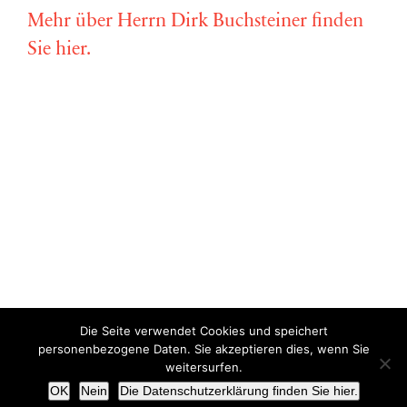
Mehr über Herrn Dirk Buchsteiner finden
Sie hier.
Die Seite verwendet Cookies und speichert
Copyright © Miriam Vollmer 2018-2022 |
Impressum
|
Datenschutz
personenbezogene Daten. Sie akzeptieren dies, wenn Sie
weitersurfen.
X
OK
Nein
Die Datenschutzerklärung finden Sie hier.