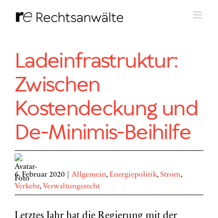
Zum
Inhalt
springen
Ladeinfrastruktur:
Zwischen
Kostendeckung und
De-Minimis-Beihilfe
6. Februar 2020
|
Allgemein
,
Energiepolitik
,
Strom
,
Verkehr
,
Verwaltungsrecht
Letztes Jahr hat die Regierung mit der