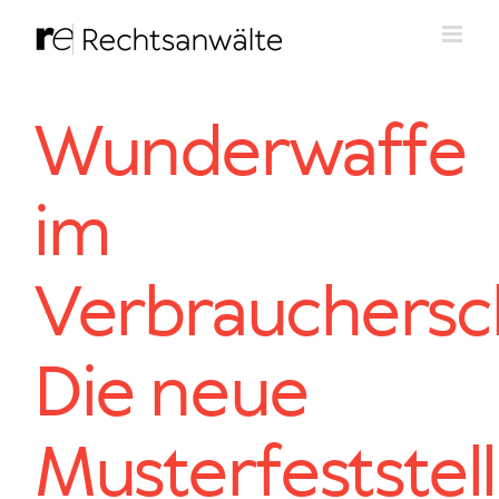
Zum
Inhalt
springen
Wunderwaffe
im
Verbrauchersc
Die neue
Musterfeststel