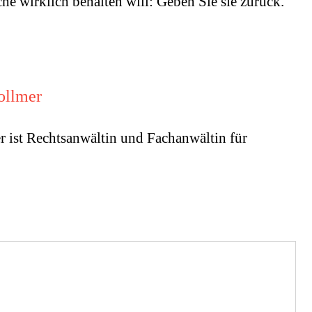
e wirklich behalten will: Geben Sie sie zurück.
ollmer
r ist Rechtsanwältin und Fachanwältin für