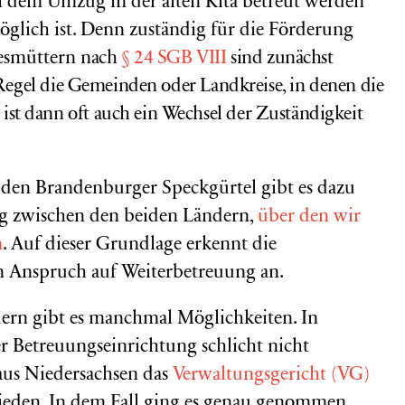
ch dem Umzug in der alten Kita betreut werden
öglich ist. Denn zuständig für die Förderung
gesmüttern
nach
§ 24 SGB VIII
sind zunächst
r Regel die Gemeinden oder Landkreise, in denen die
t dann oft auch ein Wechsel der Zuständigkeit
n den Brandenburger Speckgürtel gibt es dazu
ag zwischen den beiden Ländern,
über den wir
n
. Auf dieser Grundlage erkennt die
 Anspruch auf Weiterbetreuung an.
ern gibt es manchmal Möglichkeiten. In
er Betreuungseinrichtung schlicht nicht
 aus Niedersachsen das
Verwaltungsgericht (VG)
ieden. In dem Fall ging es genau genommen