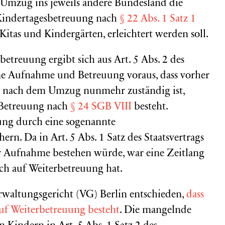
em Umzug ins jeweils andere Bundesland die
Kindertagesbetreuung nach
§ 22 Abs. 1 Satz 1
o Kitas und Kindergärten, erleichtert werden soll.
betreuung ergibt sich aus Art. 5 Abs. 2 des
ine Aufnahme und Betreuung voraus, dass vorher
e nach dem Umzug nunmehr zuständig ist,
f Betreuung nach
§ 24 SGB VIII
besteht.
ung durch eine sogenannte
n. Da in Art. 5 Abs. 1 Satz des Staatsvertrags
zur Aufnahme bestehen würde, war eine Zeitlang
ch auf Weiterbetreuung hat.
erwaltungsgericht (VG) Berlin entschieden,
dass
f Weiterbetreuung besteht
. Die mangelnde