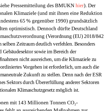
(siehe Pressemitteilung des BMUKN
hier
). Der
tionalen Klimaziele (und mit ihnen eine Reduktion
ndestens 65 % gegenüber 1990) grundsätzlich
alten optimistisch. Dennoch dürfte Deutschland
imaschutzverordnung (
Verordnung (EU) 2018/842
selben Zeitraum deutlich verfehlen. Besonders
und Gebäudesektor sowie im Bereich der
nahmen nicht ausreichen, um die Klimaziele zu
ordiniertes Vorgehen ist erforderlich, um auch die
imaneutrale Zukunft zu stellen. Denn nach der ESR
eines Sektors durch Übererfüllung anderer Sektoren
tionalen Klimaschutzgesetz möglich ist.
ionen mit 143 Millionen Tonnen CO₂-
 es fehlt an ausreichenden Maßnahmen zur