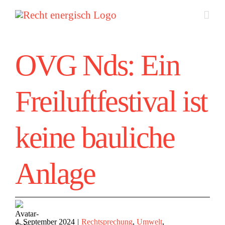
Zum
Inhalt
springen
OVG Nds: Ein
Freiluftfestival ist
keine bauliche
Anlage
4. September 2024
|
Rechtsprechung
,
Umwelt
,