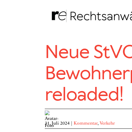
Zum
Inhalt
springen
Neue StVO
Bewohner
reloaded!
31. Juli 2024
|
Kommentar
,
Verkehr