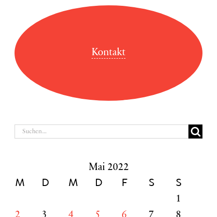
Kontakt
Suche
nach:
Mai 2022
M
D
M
D
F
S
S
1
2
3
4
5
6
7
8