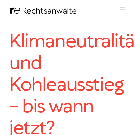
Zum
Inhalt
springen
Klimaneutralitä
und
Kohleausstieg
– bis wann
jetzt?