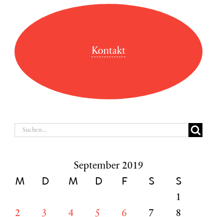
Kontakt
Suche
nach:
September 2019
M
D
M
D
F
S
S
1
2
3
4
5
6
7
8