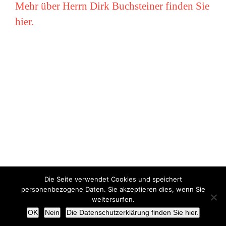
Mehr über Herrn Dirk Buchsteiner finden Sie
hier.
Die Seite verwendet Cookies und speichert
Copyright © Miriam Vollmer 2018-2022 |
Impressum
|
Datenschutz
personenbezogene Daten. Sie akzeptieren dies, wenn Sie
weitersurfen.
X
OK
Nein
Die Datenschutzerklärung finden Sie hier.