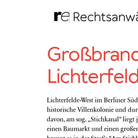
Zum
Inhalt
springen
Großbrand 
Lichterfel
Lichterfelde-West im Berliner Sü
historische Villenkolonie und du
davon, am sog. „Stichkanal“ liegt
einen Baumarkt und einen großen 