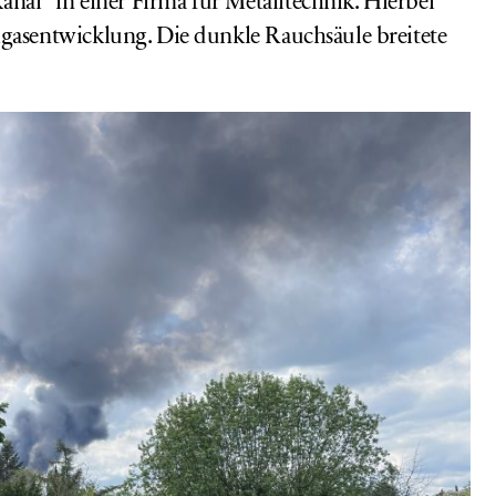
anal”
in einer Firma für Metalltechnik. Hierbei
hgasentwicklung. Die dunkle Rauchsäule breitete